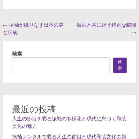
投
←
振袖が織りなす日本の美
振袖と共に祝う特別な瞬間
と伝統
→
稿
ナ
検索
ビ
検
ゲ
索
ー
シ
ョ
ン
最近の投稿
人生の節目を彩る振袖の多様化と現代に息づく和装
文化の魅力
振袖レンタルで彩る人生の節目と現代和装文化の新