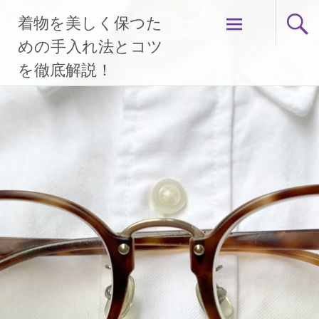
コ
着物を美しく保つた
ン
テ
めの手入れ法とコツ
ン
を徹底解説！
ツ
へ
ス
キ
ッ
プ