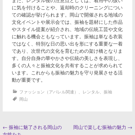
また、レンタル後の注意点としては、着用中の扱い
に気を付けることや、返却時のクリーニングについ
ての確認が挙げられます。岡山で開催される地域の
文化イベントや展示会では、振袖を題材にした作品
やスタイル提案が紹介され、地域の伝統工芸や文化
に触れる機会ともなっています。振袖は単なる衣装
ではなく、特別な日の思い出を形にする重要な一着
であり、次世代の文化を育むための架け橋となりま
す。自分自身の華やかさや伝統の美しさを表現し、
多くの人々と振袖文化を共有することが求められて
います。これからも振袖の魅力を守り発展させる活
動が重要です。
ファッション（アパレル関連）
、
レンタル
、
振袖
岡山
投
←
振袖に魅了される岡山の
岡山で楽しむ振袖の魅力
→
女性たち