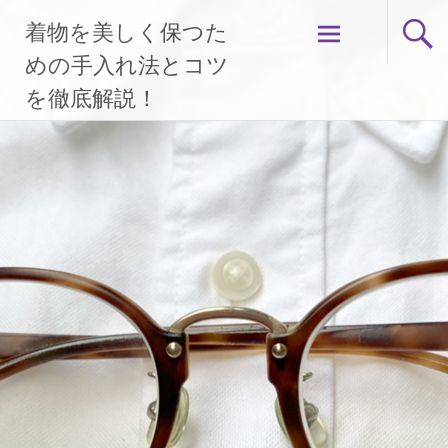
コ
着物を美しく保つた
ン
テ
めの手入れ法とコツ
ン
を徹底解説！
ツ
へ
ス
キ
ッ
プ