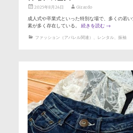
2025年8月24日
Girardo
成人式や卒業式といった特別な場で、多くの若い
素が多く存在している。
続きを読む
→
ファッション（アパレル関連）
、
レンタル
、
振袖