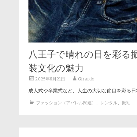
八王子で晴れの日を彩る
装文化の魅力
2025年8月21日
Girardo
成人式や卒業式など、人生の大切な節目を彩る日
ファッション（アパレル関連）
、
レンタル
、
振袖