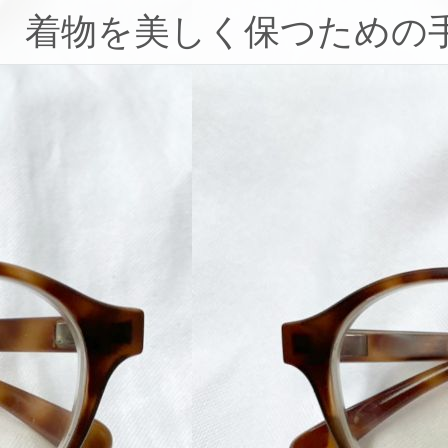
コ
着物を美しく保つための
ン
テ
ン
ツ
へ
ス
キ
ッ
プ