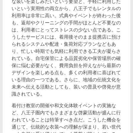
な装いを楽しみたいという要望と、手軽に利用した
いという実用性の両立から、八王子でもレンタルの
利用率は非常に高い。式典やイベントが終わった後
も、返却やクリーニングの手間がほとんど不要なの
は、利用者にとってストレスの少ない点である。こ
うしたサービスには、着用後そのまま提携店に預け
られるシステムや配達・集荷対応プランなどもあ
り、忙しい時期でも気軽に利用できる工夫が凝らさ
れている。自宅保管による品質劣化や保管場所の確
保に悩む必要がなく、費用負担を抑えながら最新の
デザインを楽しめる点も、多くの利用者に喜ばれて
いる理由の一つである。さらに、地域の伝統文化を
未来へ伝える活動としても、装いの普及や啓発が意
識されている。
着付け教室の開催や和文化体験イベントの実施な
ど、八王子圏内でもさまざまな啓蒙活動が盛んに行
われていることは特筆すべき点だ。こうした機会を
通じて、伝統的な衣装への理解が深まり、若い世代