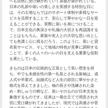
へも自然に受け継がれていく基盤が築かれている。
日本の礼節や装いの美しさを実感する特別な日に
は、その土地ならではのサポート体制や多様なサー
ビスを活用することで、安心して華やかな一日を迎
えることができる。実際に装いを身につけること
で、日本文化の奥深さや礼儀の大切さを再認識する
ことはもちろん、家族や友人との大切な思い出とし
ても色濃く心に残るだろう。このように、装いと貸
衣装サービス、そして地域の特色が見事に調和する
ことで、多くの人々のハレの日を支える重要な役割
を果たしている。
きものは日本の伝統的な正装として長い歴史を持
ち、中でも未婚女性の第一礼装とされる振袖は、成
人式や卒業式、結婚式など人生の節目に華やかさと
格式を添えてきました。袖の長さや洗練された染
め・刺しゅうの柄など、装いそのものが日本文化を
象徴するものです。従来は一着仕立てで用意され大
切に受け継がれてきましたが、現代では高価さや管