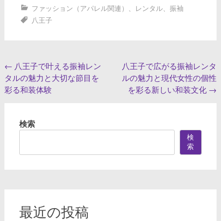
ファッション（アパレル関連）
、
レンタル
、
振袖
八王子
投
←
八王子で叶える振袖レン
八王子で広がる振袖レンタ
タルの魅力と大切な節目を
ルの魅力と現代女性の個性
稿
彩る和装体験
を彩る新しい和装文化
→
ナ
ビ
検索
ゲ
検
ー
索
シ
ョ
ン
最近の投稿