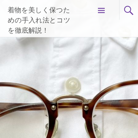
コ
着物を美しく保つた
ン
テ
めの手入れ法とコツ
ン
を徹底解説！
ツ
へ
ス
キ
ッ
プ